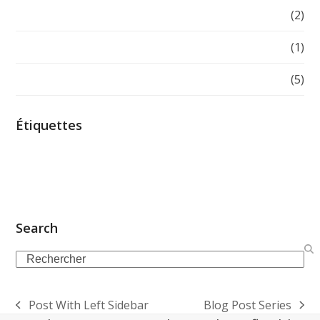
Tutorials
(2)
Uncategorized
(1)
Web Design
(5)
Étiquettes
Design
Graphic Design
Landscape
Life
Models
Music
News
Photography
Recipes
Scenery
Tips
Videos
Web
Web Design
Wild Life
Search
Search
Post With Left Sidebar
Blog Post Series
previous
next