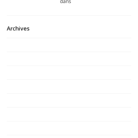
"oppna binance-konto
dans
NOËL 2015 –
NEWSLETTER ADSEA
Archives
septembre 2016
août 2016
juillet 2016
juin 2016
février 2016
février 2015
novembre 2013