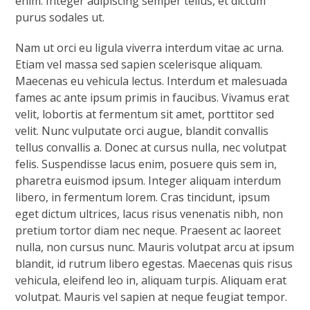
enim. Integer adipiscing semper tellus, et dictum
purus sodales ut.
Nam ut orci eu ligula viverra interdum vitae ac urna.
Etiam vel massa sed sapien scelerisque aliquam.
Maecenas eu vehicula lectus. Interdum et malesuada
fames ac ante ipsum primis in faucibus. Vivamus erat
velit, lobortis at fermentum sit amet, porttitor sed
velit. Nunc vulputate orci augue, blandit convallis
tellus convallis a. Donec at cursus nulla, nec volutpat
felis. Suspendisse lacus enim, posuere quis sem in,
pharetra euismod ipsum. Integer aliquam interdum
libero, in fermentum lorem. Cras tincidunt, ipsum
eget dictum ultrices, lacus risus venenatis nibh, non
pretium tortor diam nec neque. Praesent ac laoreet
nulla, non cursus nunc. Mauris volutpat arcu at ipsum
blandit, id rutrum libero egestas. Maecenas quis risus
vehicula, eleifend leo in, aliquam turpis. Aliquam erat
volutpat. Mauris vel sapien at neque feugiat tempor.