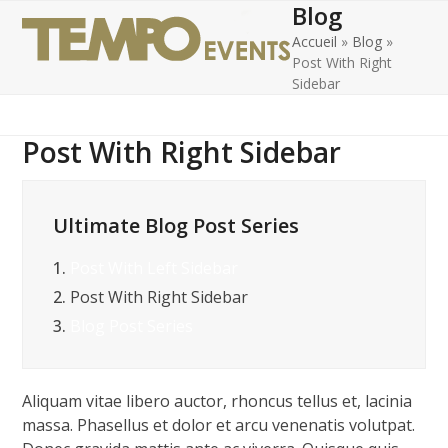
Blog
Open
Close
Skip
to
Accueil
»
Blog
»
mobile
mobile
content
Post With Right
menu
menu
Sidebar
Post With Right Sidebar
Ultimate Blog Post Series
1.
Post With Left Sidebar
2.
Post With Right Sidebar
3.
Blog Post Series
Aliquam vitae libero auctor, rhoncus tellus et, lacinia
massa. Phasellus et dolor et arcu venenatis volutpat.