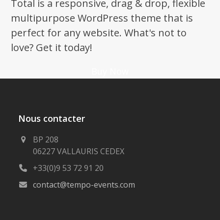
Total is a responsive, drag & drop, flexible
post:
post:
multipurpose WordPress theme that is
perfect for any website. What's not to
love? Get it today!
Buy Now
Nous contacter
BP 208
06227 VALLAURIS CEDEX
+33(0)9 53 72 91 20
contact@tempo-events.com