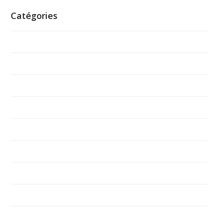
Catégories
ADSEA
Design Trends
Events
Featured
Headlines
Inspiration
News
Non classé
Photography