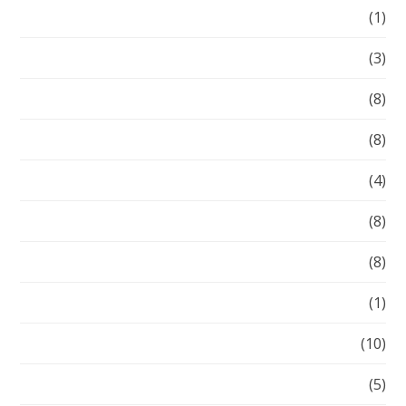
ADSEA
(1)
Design Trends
(3)
Events
(8)
Featured
(8)
Headlines
(4)
Inspiration
(8)
News
(8)
Non classé
(1)
Photography
(10)
Resources
(5)