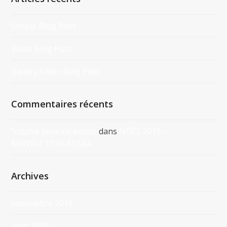
Simple Blog Post
Video Blog Post
Gallery Slider Blog Post
Commentaires récents
"oppna binance-konto
dans
NOËL 2015 –
NEWSLETTER ADSEA
Archives
septembre 2016
août 2016