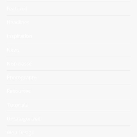
Featured
Headlines
Inspiration
News
Non classé
Photography
Resources
Tutorials
Uncategorized
Web Design