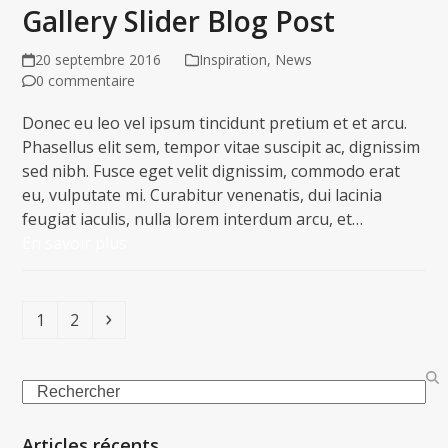
Gallery Slider Blog Post
20 septembre 2016
Inspiration
,
News
0 commentaire
Donec eu leo vel ipsum tincidunt pretium et et arcu.
Phasellus elit sem, tempor vitae suscipit ac, dignissim
sed nibh. Fusce eget velit dignissim, commodo erat
eu, vulputate mi. Curabitur venenatis, dui lacinia
feugiat iaculis, nulla lorem interdum arcu, et…
En savoir plus
Page
Page
Suivant
1
2
Search
Articles récents