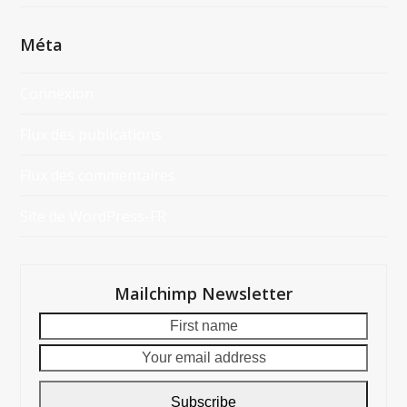
Méta
Connexion
Flux des publications
Flux des commentaires
Site de WordPress-FR
Mailchimp Newsletter
First
Your
name
email
addre
Subscribe