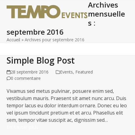
Archives
Open
Close
Skip
to
mensuelle
mobile
mobile
content
s :
menu
menu
septembre 2016
Accueil
»
Archives pour septembre 2016
Simple Blog Post
28 septembre 2016
Events
,
Featured
0 commentaire
Vivamus sed metus pulvinar, posuere enim sed,
vestibulum mauris. Praesent sit amet nunc arcu. Duis
tempor lacus eu dolor interdum ornare. Donec eu leo
vel ipsum tincidunt pretium et et arcu. Phasellus elit
sem, tempor vitae suscipit ac, dignissim sed…
En savoir plus