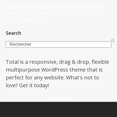
Design
Graphic Design
Landscape
Life
Models
Music
News
Photography
Recipes
Scenery
Tips
Videos
Web
Web Design
Wild Life
Search
Search
Total is a responsive, drag & drop, flexible
multipurpose WordPress theme that is
perfect for any website. What's not to
love? Get it today!
Buy Now