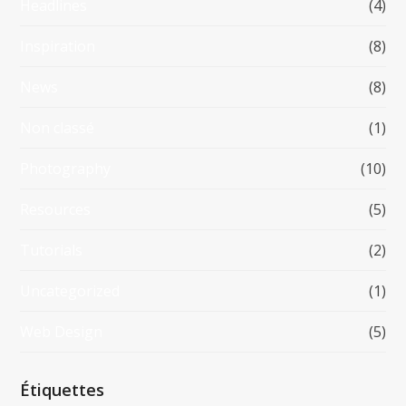
Headlines
(4)
Inspiration
(8)
News
(8)
Non classé
(1)
Photography
(10)
Resources
(5)
Tutorials
(2)
Uncategorized
(1)
Web Design
(5)
Étiquettes