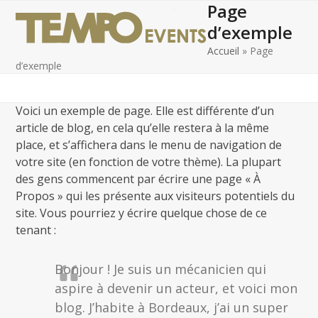
Page
Open
Close
Skip
to
d’exemple
mobile
mobile
content
Accueil
»
Page
menu
menu
d’exemple
Voici un exemple de page. Elle est différente d’un
article de blog, en cela qu’elle restera à la même
place, et s’affichera dans le menu de navigation de
votre site (en fonction de votre thème). La plupart
des gens commencent par écrire une page « À
Propos » qui les présente aux visiteurs potentiels du
site. Vous pourriez y écrire quelque chose de ce
tenant :
Bonjour ! Je suis un mécanicien qui
aspire à devenir un acteur, et voici mon
blog. J’habite à Bordeaux, j’ai un super