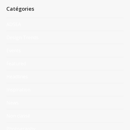
Catégories
ADSEA
Design Trends
Events
Featured
Headlines
Inspiration
News
Non classé
Photography